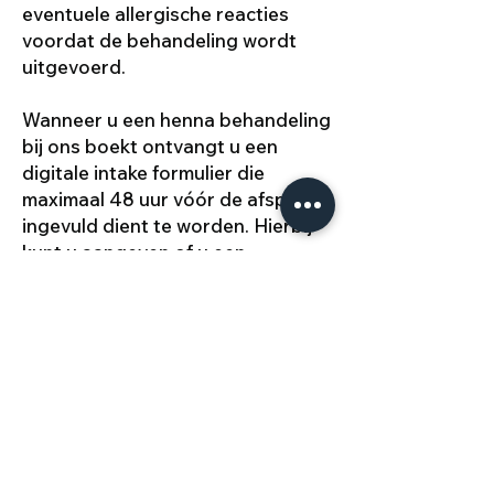
eventuele allergische reacties
voordat de behandeling wordt
uitgevoerd.
Wanneer u een henna behandeling
bij ons boekt ontvangt u een
digitale intake formulier die
maximaal 48 uur vóór de afspraak
ingevuld dient te worden. Hierbij
kunt u aangeven of u een
patchtest wenst. Een patchtest
heeft minimaal 48 uur nodig voor
eventuele reacties. Het op tijd
invullen van het intake formulier én
het plannen van de patchtest is
uw eigen verantwoordelijkheid.
Bovendien kan henna soms niet
geschikt zijn voor mensen met